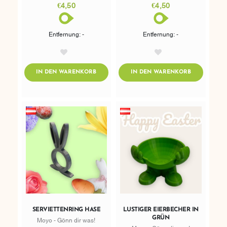
€4,50
€4,50
Entfernung: -
Entfernung: -
AddToWishlist
AddToWishlist
ADDTOCART
ADDTOCART
IN DEN WARENKORB
IN DEN WARENKORB
SERVIETTENRING HASE
LUSTIGER EIERBECHER IN
GRÜN
Moyo - Gönn dir was!