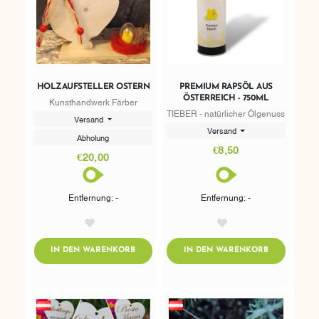
HOLZAUFSTELLER OSTERN
PREMIUM RAPSÖL AUS
ÖSTERREICH - 750ML
Kunsthandwerk Färber
TIEBER - natürlicher Ölgenuss
Versand
Versand
Abholung
€8,50
€20,00
Entfernung: -
Entfernung: -
AddToWishlist
AddToWishlist
ADDTOCART
ADDTOCART
IN DEN WARENKORB
IN DEN WARENKORB