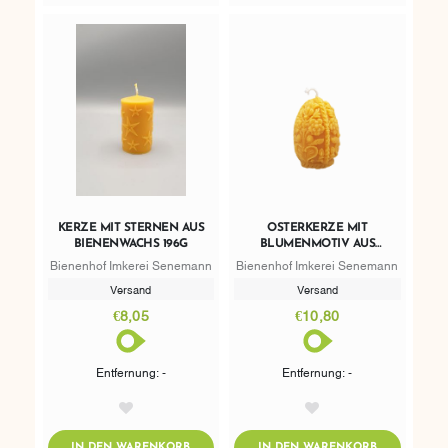
KERZE MIT STERNEN AUS
OSTERKERZE MIT
BIENENWACHS 196G
BLUMENMOTIV AUS
BIENENWACHS 244G
Bienenhof Imkerei Senemann
Bienenhof Imkerei Senemann
Versand
Versand
€8,05
€10,80
Entfernung: -
Entfernung: -
AddToWishlist
AddToWishlist
ADDTOCART
ADDTOCART
IN DEN WARENKORB
IN DEN WARENKORB