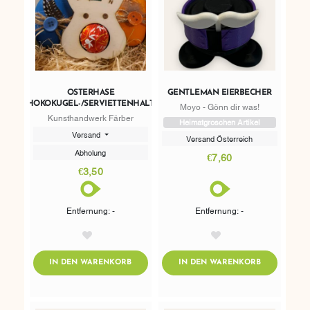
OSTERHASE
GENTLEMAN EIERBECHER
SCHOKOKUGEL-/SERVIETTENHALTER
Moyo - Gönn dir was!
Kunsthandwerk Färber
Heimatgroschen Artikel
Versand
Versand Österreich
Abholung
€7,60
€3,50
Entfernung: -
Entfernung: -
AddToWishlist
AddToWishlist
ADDTOCART
ADDTOCART
IN DEN WARENKORB
IN DEN WARENKORB