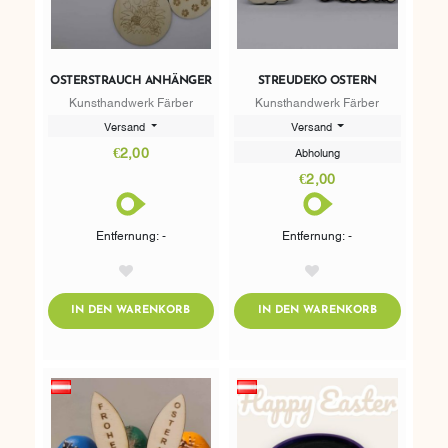
OSTERSTRAUCH ANHÄNGER
STREUDEKO OSTERN
Kunsthandwerk Färber
Kunsthandwerk Färber
Versand
Versand
€2,00
Abholung
€2,00
Entfernung: -
Entfernung: -
AddToWishlist
AddToWishlist
ADDTOCART
ADDTOCART
IN DEN WARENKORB
IN DEN WARENKORB