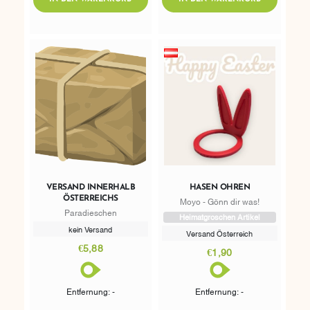
VERSAND INNERHALB
HASEN OHREN
ÖSTERREICHS
Moyo - Gönn dir was!
Paradieschen
Heimatgroschen Artikel
kein Versand
Versand Österreich
€5,88
€1,90
Entfernung: -
Entfernung: -