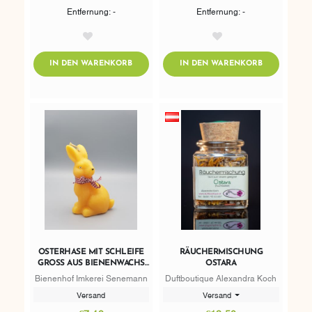
Entfernung: -
Entfernung: -
AddToWishlist
AddToWishlist
ADDTOCART
ADDTOCART
IN DEN WARENKORB
IN DEN WARENKORB
OSTERHASE MIT SCHLEIFE
RÄUCHERMISCHUNG
GROSS AUS BIENENWACHS 1
OSTARA
67G
Bienenhof Imkerei Senemann
Duftboutique Alexandra Koch
Versand
Versand