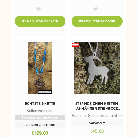
AddToWishlist
AddToWishlist
ADDTOCART
ADDTOCART
IN DEN WARENKORB
IN DEN WARENKORB
ECHTSTEINKETTE
STERNZEICHEN-KETTEN-
ANHÄNGER STEINBOCK
Kettenwahnsinn
SILBER
Paulina's Schmuckmanufaktur
Heimatgroschen Artikel
Versand
Versand Österreich
€45,00
€129,00