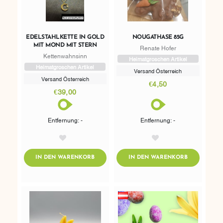
EDELSTAHLKETTE IN GOLD
NOUGATHASE 85G
MIT MOND MIT STERN
Renate Hofer
Kettenwahnsinn
Heimatgroschen Artikel
Heimatgroschen Artikel
Versand Österreich
Versand Österreich
€4,50
€39,00
Entfernung: -
Entfernung: -
AddToWishlist
AddToWishlist
ADDTOCART
ADDTOCART
IN DEN WARENKORB
IN DEN WARENKORB