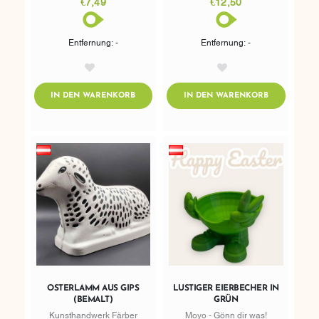
€7,49
€12,50
Entfernung: -
Entfernung: -
AddToWishlist
AddToWishlist
ADDTOCART
ADDTOCART
IN DEN WARENKORB
IN DEN WARENKORB
OSTERLAMM AUS GIPS
LUSTIGER EIERBECHER IN
(BEMALT)
GRÜN
Kunsthandwerk Färber
Moyo - Gönn dir was!