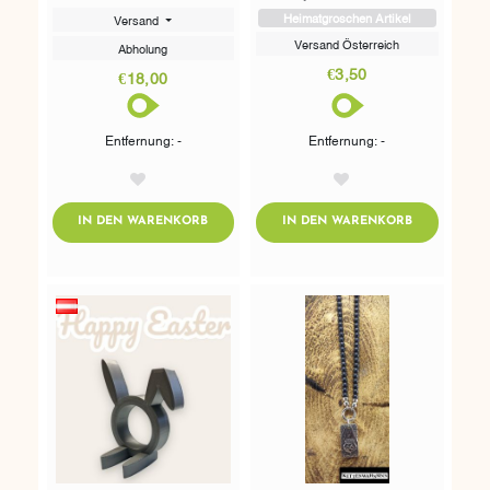
Heimatgroschen Artikel
Versand
Versand Österreich
Abholung
€3,50
€18,00
Entfernung: -
Entfernung: -
AddToWishlist
AddToWishlist
ADDTOCART
ADDTOCART
IN DEN WARENKORB
IN DEN WARENKORB