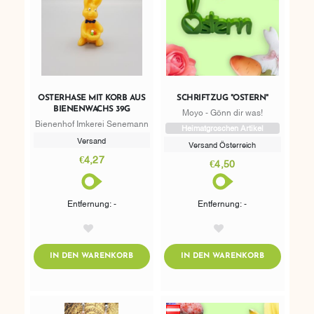
OSTERHASE MIT KORB AUS
SCHRIFTZUG "OSTERN"
BIENENWACHS 39G
Moyo - Gönn dir was!
Bienenhof Imkerei Senemann
Heimatgroschen Artikel
Versand
Versand Österreich
€4,27
€4,50
Entfernung: -
Entfernung: -
AddToWishlist
AddToWishlist
ADDTOCART
ADDTOCART
IN DEN WARENKORB
IN DEN WARENKORB