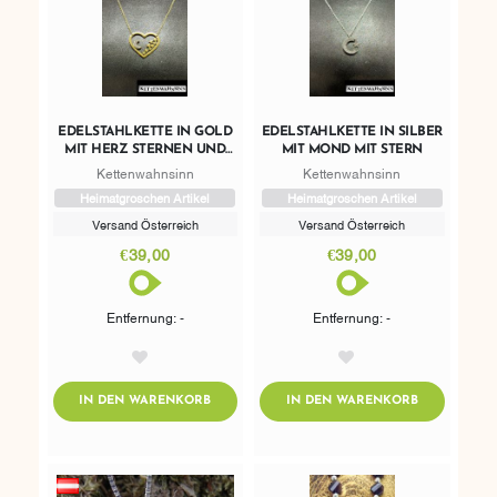
EDELSTAHLKETTE IN GOLD
EDELSTAHLKETTE IN SILBER
MIT HERZ STERNEN UND
MIT MOND MIT STERN
MOND
Kettenwahnsinn
Kettenwahnsinn
Heimatgroschen Artikel
Heimatgroschen Artikel
Versand Österreich
Versand Österreich
€39,00
€39,00
Entfernung: -
Entfernung: -
AddToWishlist
AddToWishlist
ADDTOCART
ADDTOCART
IN DEN WARENKORB
IN DEN WARENKORB