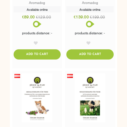
TIERE"
Aromadog
Aromadog
Available online
Available online
€89.00
€129.00
€139.00
€199.00
products.distance: -
products.distance: -
AddToWishlist
AddToWishlist
ADDTOCART
ADDTOCART
ADD TO CART
ADD TO CART