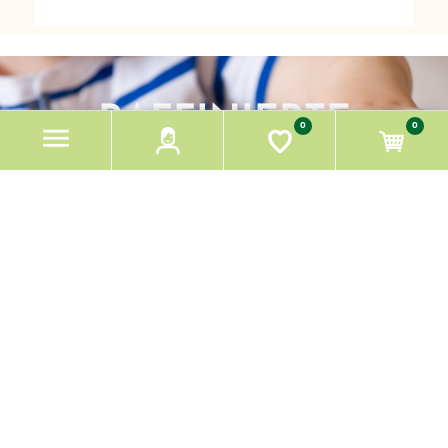
RAFFINIERTE
0
0
LOGISTIK,
KINDERLEICHTES
BESTELLEN.
SO GEHT'S!