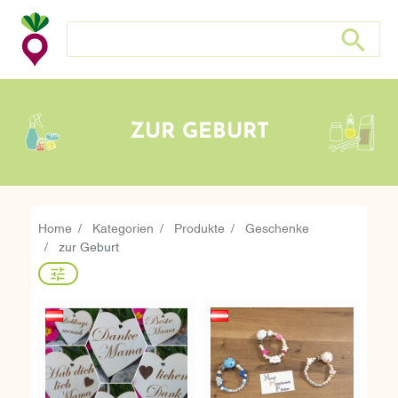
Suche nach: Zum Beispiel Wein, Fleisch, Keramik, Holz, e
Suche nach
ZUR GEBURT
Home
Kategorien
Produkte
Geschenke
zur Geburt