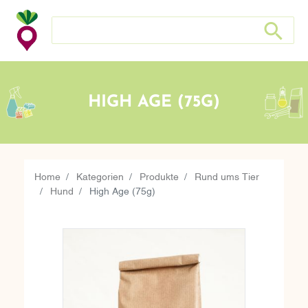
Suche nach: Zum Beispiel Wein, Fleisch, Keramik, Holz, e
Suche nach
HIGH AGE (75G)
Home
Kategorien
Produkte
Rund ums Tier
Hund
High Age (75g)