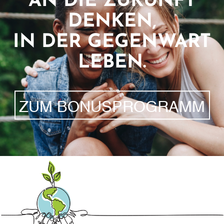
AN DIE ZUKUNFT
DENKEN,
IN DER GEGENWART
LEBEN.
ZUM BONUSPROGRAMM