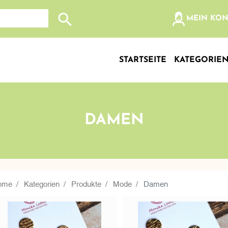
olz, etc...
MEIN KO
Suche nach: Zum Beispiel Wein, Fleisch, Keramik, Holz
STARTSEITE
KATEGORIE
DAMEN
ome
Kategorien
Produkte
Mode
Damen