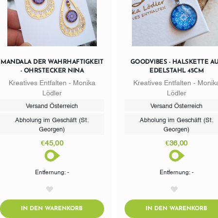
MANDALA DER WAHRHAFTIGKEIT
GOODVIBES - HALSKETTE A
- OHRSTECKER NINA
EDELSTAHL 45CM
Kreatives Entfalten - Monika
Kreatives Entfalten - Monik
Lödler
Lödler
Versand Österreich
Versand Österreich
Abholung im Geschäft (St.
Abholung im Geschäft (St.
Georgen)
Georgen)
€45,00
€36,00
Entfernung: -
Entfernung: -
AddToWishlist
AddToWishlist
ADDTOCART
AD
IN DEN WARENKORB
IN DEN WARENKORB