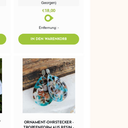
Georgen)
€18,00
Entfernung: -
DTOCART
ADDTOCART
IN DEN WARENKORB
T
ORNAMENT-OHRSTECKER -
TROPFENFORM AUS RESIN -