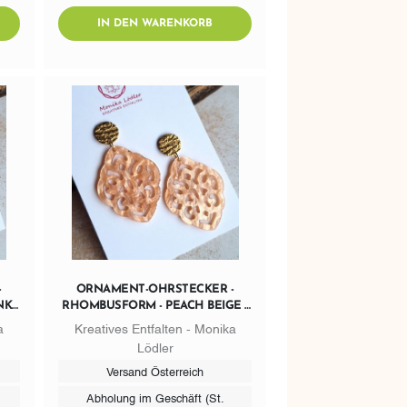
DTOCART
ADDTOCART
IN DEN WARENKORB
-
ORNAMENT-OHRSTECKER -
K -
RHOMBUSFORM - PEACH BEIGE -
G
STECKER RUND GOLDFARBIG
a
Kreatives Entfalten - Monika
Lödler
Versand Österreich
Abholung im Geschäft (St.