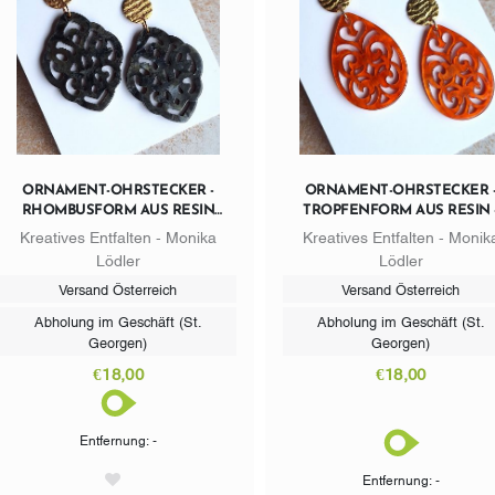
ORNAMENT-OHRSTECKER -
ORNAMENT-OHRSTECKER 
RHOMBUSFORM AUS RESIN
TROPFENFORM AUS RESIN 
BLACK - STECKER GOLDFARBIG
FLAME ORANGE - STECKE
Kreatives Entfalten - Monika
Kreatives Entfalten - Monik
EDELSTAHL GOLD
Lödler
Lödler
Versand Österreich
Versand Österreich
Abholung im Geschäft (St.
Abholung im Geschäft (St.
Georgen)
Georgen)
€18,00
€18,00
Entfernung: -
Entfernung: -