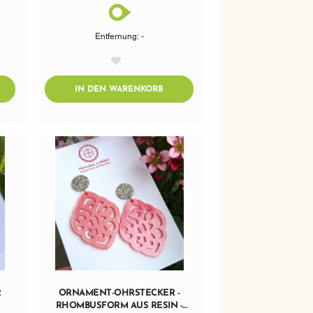
Entfernung: -
AddToWishlist
DTOCART
ADDTOCART
IN DEN WARENKORB
R
ORNAMENT-OHRSTECKER -
RHOMBUSFORM AUS RESIN -