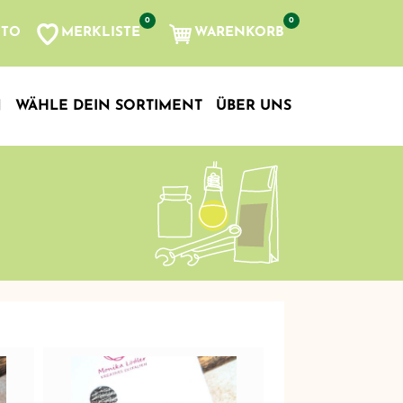
0
0
MERKLISTE
WARENKORB
NTO
, etc...
N
WÄHLE DEIN SORTIMENT
ÜBER UNS