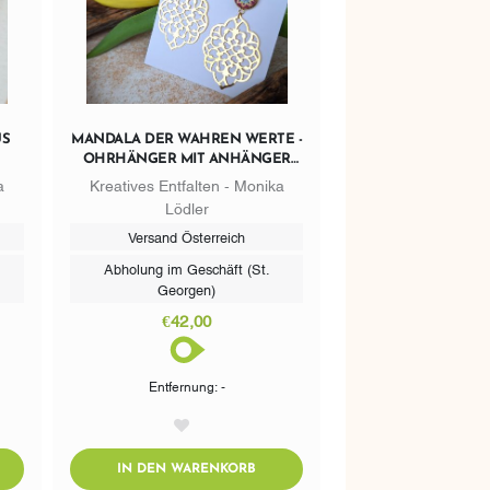
US
MANDALA DER WAHREN WERTE -
OHRHÄNGER MIT ANHÄNGER
LINDA
a
Kreatives Entfalten - Monika
Lödler
Versand Österreich
Abholung im Geschäft (St.
Georgen)
€42,00
Entfernung: -
AddToWishlist
DTOCART
ADDTOCART
IN DEN WARENKORB