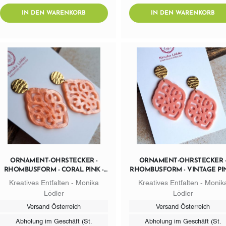
AddToWishlist
ADDTOCART
AD
IN DEN WARENKORB
IN DEN WARENKORB
ORNAMENT-OHRSTECKER -
ORNAMENT-OHRSTECKER 
RHOMBUSFORM - CORAL PINK -
RHOMBUSFORM - VINTAGE PIN
STECKER RUND GOLDFARBIG
STECKER RUND GOLDFARBI
Kreatives Entfalten - Monika
Kreatives Entfalten - Monik
Lödler
Lödler
Versand Österreich
Versand Österreich
Abholung im Geschäft (St.
Abholung im Geschäft (St.