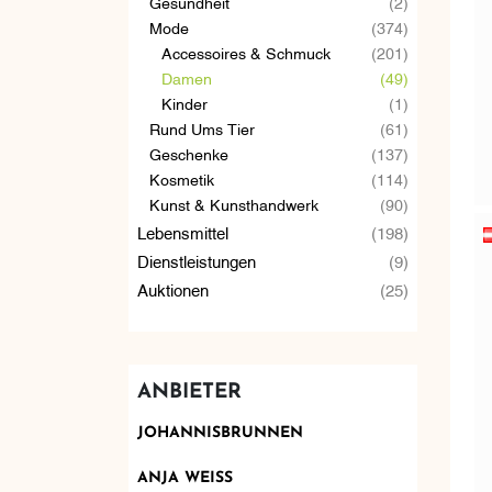
Gesundheit
(2)
Mode
(374)
Accessoires & Schmuck
(201)
Damen
(49)
Kinder
(1)
Rund Ums Tier
(61)
Geschenke
(137)
Kosmetik
(114)
Kunst & Kunsthandwerk
(90)
Lebensmittel
(198)
Dienstleistungen
(9)
Auktionen
(25)
ANBIETER
JOHANNISBRUNNEN
ANJA WEISS