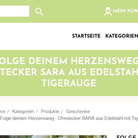
olz, etc...
MEIN KO
Suche nach: Zum Beispiel Wein, Fleisch, Keramik, Holz
STARTSEITE
KATEGORIE
OLGE DEINEM HERZENSWEG
TECKER SARA AUS EDELSTAH
TIGERAUGE
me
Kategorien
Produkte
Geschenke
Folge deinem Herzensweg - Ohrstecker SARA aus Edelstahl mit Ti