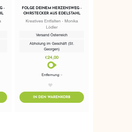
 -
FOLGE DEINEM HERZENSWEG -
HL
OHRSTECKER AUS EDELSTAHL
a
Kreatives Entfalten - Monika
Lödler
Versand Österreich
Abholung im Geschäft (St.
Georgen)
€24,00
Entfernung: -
AddToWishlist
DTOCART
ADDTOCART
IN DEN WARENKORB