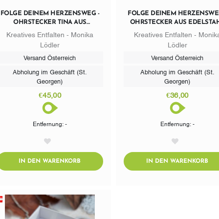
FOLGE DEINEM HERZENSWEG -
FOLGE DEINEM HERZENSWEG
OHRSTECKER TINA AUS
OHRSTECKER AUS EDELSTA
EDELSTAHL MIT PERLEN
Kreatives Entfalten - Monika
Kreatives Entfalten - Monik
Lödler
Lödler
Versand Österreich
Versand Österreich
Abholung im Geschäft (St.
Abholung im Geschäft (St.
Georgen)
Georgen)
€45,00
€36,00
Entfernung: -
Entfernung: -
AddToWishlist
AddToWishlist
ADDTOCART
AD
IN DEN WARENKORB
IN DEN WARENKORB