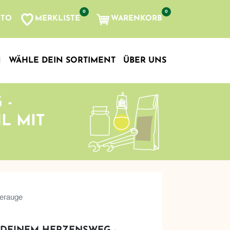
0
0
MERKLISTE
WARENKORB
NTO
, etc...
N
WÄHLE DEIN SORTIMENT
ÜBER UNS
 -
L MIT
gerauge