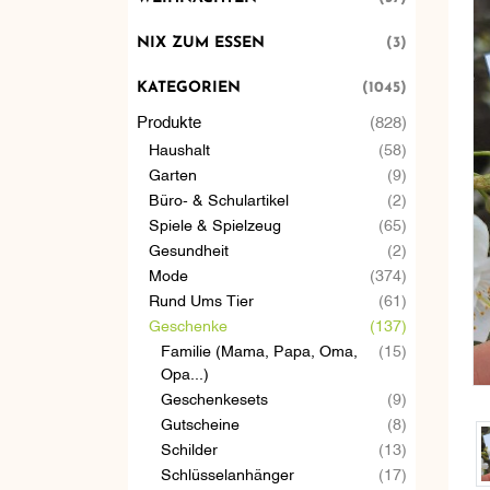
NIX ZUM ESSEN
(3)
KATEGORIEN
(1045)
Produkte
(828)
Haushalt
(58)
Garten
(9)
Büro- & Schulartikel
(2)
Spiele & Spielzeug
(65)
Gesundheit
(2)
Mode
(374)
Rund Ums Tier
(61)
Geschenke
(137)
Familie (Mama, Papa, Oma,
(15)
Opa...)
Geschenkesets
(9)
Gutscheine
(8)
Schilder
(13)
Schlüsselanhänger
(17)