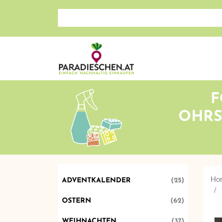
Suche nach: Zum Beispiel Wein, Fleisch, Keramik, H
F
OHRS
Ho
ADVENTKALENDER
(25)
OSTERN
(62)
WEIHNACHTEN
(37)