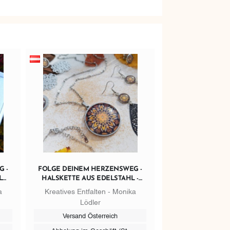
 -
FOLGE DEINEM HERZENSWEG -
L
HALSKETTE AUS EDELSTAHL -
75CM
a
Kreatives Entfalten - Monika
Lödler
Versand Österreich
Abholung im Geschäft (St.