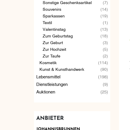
Sonstige Geschenksartikel
(7)
Souvenirs
(14)
Sparkassen
(19)
Textil
(1)
Valentinstag
(13)
Zum Geburtstag
(18)
Zur Geburt
(3)
Zur Hochzeit
(5)
Zur Taufe
(2)
Kosmetik
(114)
Kunst & Kunsthandwerk
(90)
Lebensmittel
(198)
Dienstleistungen
(9)
Auktionen
(25)
ANBIETER
JOHANNISBRUNNEN