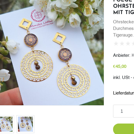
FOLGE
OHRST
MIT TI
Ohrstecke
Durchmess
Tigerauge.
Anbieter:
K
€45,00
inkl. USt 
Lieferdatu
In den Wa