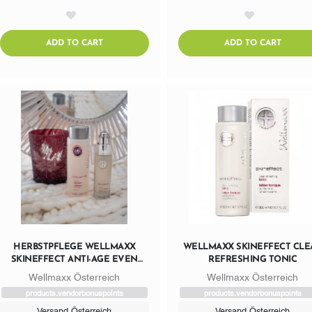
AddToWishlist
AddToWishlist
ADDTOCART
ADDTO
ADD TO CART
ADD TO CART
HERBSTPFLEGE WELLMAXX
WELLMAXX SKINEFFECT CLE
SKINEFFECT ANTI-AGE EVEN
REFRESHING TONIC
SKIN SERUM & REFRESHING
Wellmaxx Österreich
Wellmaxx Österreich
TONIC
products.vendorbonuspoints
products.vendorbonuspoints
Versand Österreich
Versand Österreich