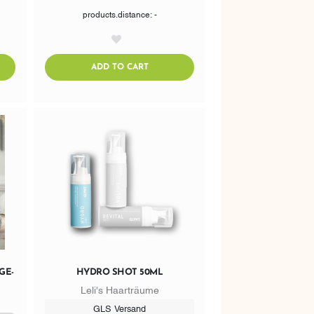
products.distance: -
AddToWishlist
CART
ADDTOCART
ADD TO CART
GE-
HYDRO SHOT 50ML
Leli's Haarträume
GLS Versand