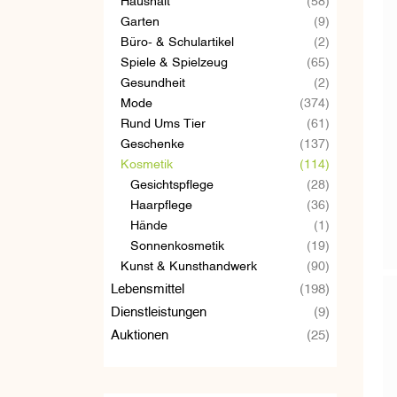
Garten
(9)
Büro- & Schulartikel
(2)
Spiele & Spielzeug
(65)
Gesundheit
(2)
Mode
(374)
Rund Ums Tier
(61)
Geschenke
(137)
Kosmetik
(114)
Gesichtspflege
(28)
Haarpflege
(36)
Hände
(1)
Sonnenkosmetik
(19)
Kunst & Kunsthandwerk
(90)
Lebensmittel
(198)
Dienstleistungen
(9)
Auktionen
(25)