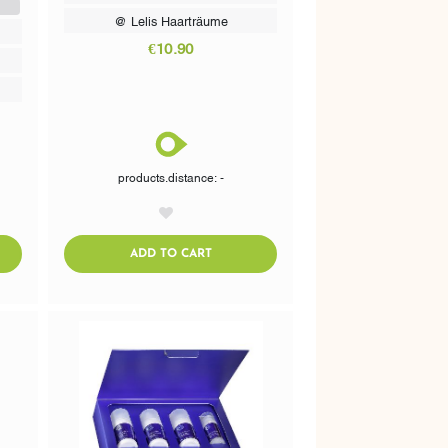
@ Lelis Haarträume
€10.90
products.distance: -
AddToWishlist
CART
ADDTOCART
ADD TO CART