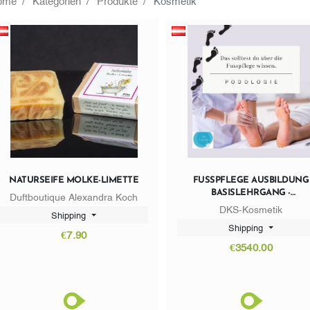
NATURSEIFE MOLKE-LIMETTE
FUSSPFLEGE AUSBILDUNG
BASISLEHRGANG -
Duftboutique Alexandra Koch
LEHRABSCHLUSSPRÜFUN
DKS-Kosmetik
Shipping
Shipping
€7.90
€3540.00