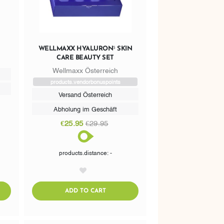
WELLMAXX HYALURON⁵ SKIN
CARE BEAUTY SET
Wellmaxx Österreich
products.vendorbonuspoints
Versand Österreich
Abholung im Geschäft
€25.95
€29.95
products.distance: -
AddToWishlist
CART
ADDTOCART
ADD TO CART