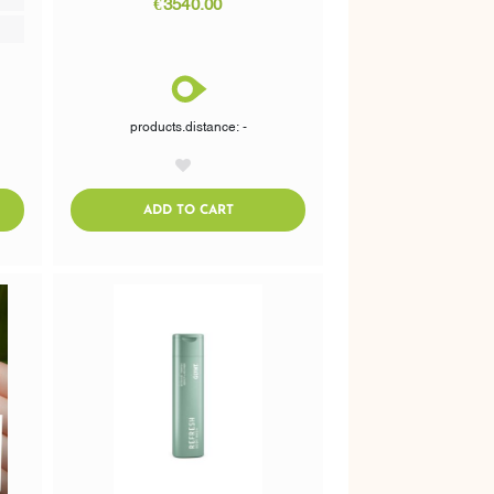
€3540.00
products.distance: -
AddToWishlist
CART
ADDTOCART
ADD TO CART