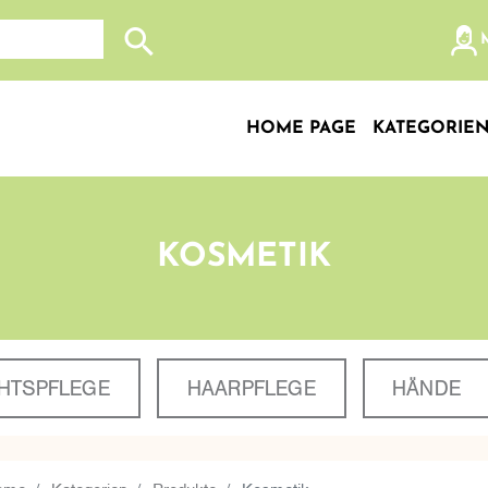
Search store
HOME PAGE
KATEGORIE
KOSMETIK
HTSPFLEGE
HAARPFLEGE
HÄNDE
ome
Kategorien
Produkte
Kosmetik