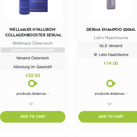
WELLMAXX HYALURON⁵
DERMA SHAMPOO 200ML
COLLAGENBOOSTER SERUM
Leli's Haarträume
CONCENTRATE
Wellmaxx Österreich
GLS Versand
products.vendorbonuspoints
@ Lelis Haarträume
Versand Österreich
€14.00
Abholung im Geschäft
€52.50
products.distance: -
products.distance: -
AddToWishlist
AddToWishlist
ADDTOCART
ADDTO
ADD TO CART
ADD TO CART