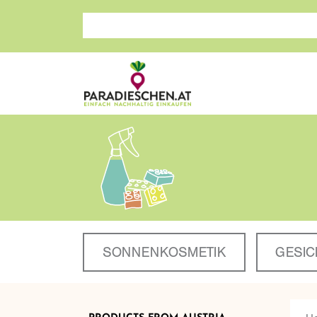
Search store
SONNENKOSMETIK
GESIC
H