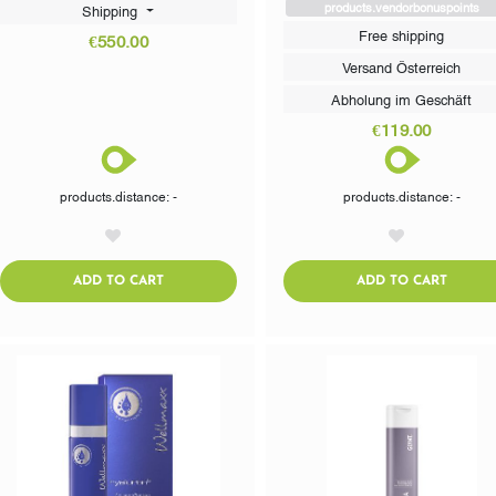
products.vendorbonuspoints
Shipping
Free shipping
€550.00
Versand Österreich
Abholung im Geschäft
€119.00
products.distance: -
products.distance: -
AddToWishlist
AddToWishlist
ADDTOCART
ADDTO
ADD TO CART
ADD TO CART