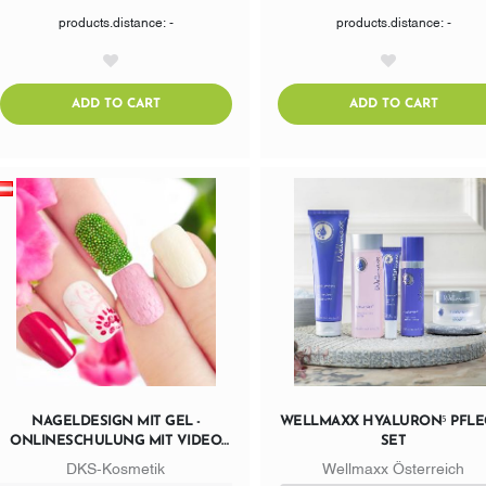
products.distance: -
products.distance: -
AddToWishlist
AddToWishlist
ADDTOCART
ADDTO
ADD TO CART
ADD TO CART
NAGELDESIGN MIT GEL -
WELLMAXX HYALURON⁵ PFLE
ONLINESCHULUNG MIT VIDEO
SET
UND ZERTIFIKAT
DKS-Kosmetik
Wellmaxx Österreich