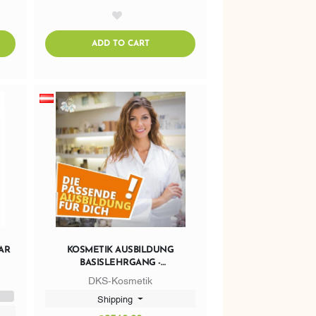
AddToWishlist
CART
ADDTOCART
ADD TO CART
AR
KOSMETIK AUSBILDUNG
BASISLEHRGANG -
LEHRABSCHLUSSPRÜFUNG
DKS-Kosmetik
Shipping