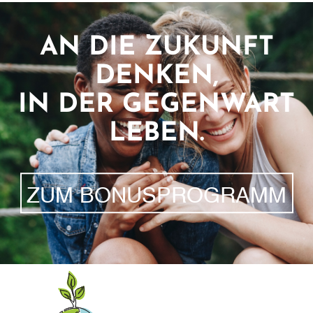
AN DIE ZUKUNFT
DENKEN,
IN DER GEGENWART
LEBEN.
ZUM BONUSPROGRAMM