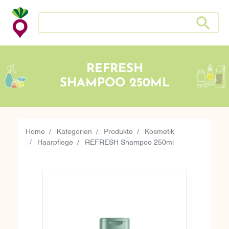
Suche nach: Zum Beispiel Wein, Fleisch, Keramik, Holz, e
Suche nach
REFRESH
SHAMPOO 250ML
Home
Kategorien
Produkte
Kosmetik
Haarpflege
REFRESH Shampoo 250ml