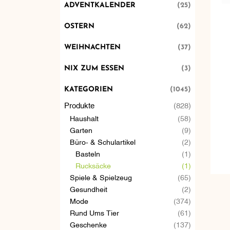
ADVENTKALENDER
(25)
OSTERN
(62)
WEIHNACHTEN
(37)
NIX ZUM ESSEN
(3)
KATEGORIEN
(1045)
Produkte
(828)
Haushalt
(58)
Garten
(9)
Büro- & Schulartikel
(2)
Basteln
(1)
Rucksäcke
(1)
Spiele & Spielzeug
(65)
Gesundheit
(2)
Mode
(374)
Rund Ums Tier
(61)
Geschenke
(137)