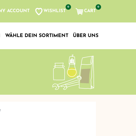
0
0
WISHLIST
CART
MY ACCOUNT
N
WÄHLE DEIN SORTIMENT
ÜBER UNS
e