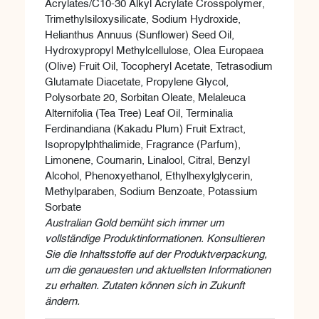
Acrylates/C10-30 Alkyl Acrylate Crosspolymer,
Trimethylsiloxysilicate, Sodium Hydroxide,
Helianthus Annuus (Sunflower) Seed Oil,
Hydroxypropyl Methylcellulose, Olea Europaea
(Olive) Fruit Oil, Tocopheryl Acetate, Tetrasodium
Glutamate Diacetate, Propylene Glycol,
Polysorbate 20, Sorbitan Oleate, Melaleuca
Alternifolia (Tea Tree) Leaf Oil, Terminalia
Ferdinandiana (Kakadu Plum) Fruit Extract,
Isopropylphthalimide, Fragrance (Parfum),
Limonene, Coumarin, Linalool, Citral, Benzyl
Alcohol, Phenoxyethanol, Ethylhexylglycerin,
Methylparaben, Sodium Benzoate, Potassium
Sorbate
Australian Gold bemüht sich immer um
vollständige Produktinformationen. Konsultieren
Sie die Inhaltsstoffe auf der Produktverpackung,
um die genauesten und aktuellsten Informationen
zu erhalten. Zutaten können sich in Zukunft
ändern.