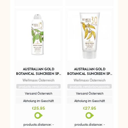
AUSTRALIAN GOLD
AUSTRALIAN GOLD
BOTANICAL SUNCREEN SPF
BOTANICAL SUNCREEN SPF
15 NATURAL SPRAY
30 MINERAL LOTION
Wellmaxx Österreich
Wellmaxx Österreich
products.vendorbonuspoints
products.vendorbonuspoints
Versand Österreich
Versand Österreich
Abholung im Geschäft
Abholung im Geschäft
€25.95
€27.95
products.distance: -
products.distance: -