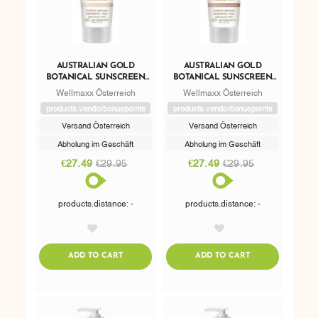
AUSTRALIAN GOLD
AUSTRALIAN GOLD
BOTANICAL SUNSCREEN
BOTANICAL SUNSCREEN
SPF 50 TINTED FACE LIGHT
SPF 50 TINTED FACE
Wellmaxx Österreich
Wellmaxx Österreich
SKIN TONES
MEDIUM SKIN TONES
products.vendorbonuspoints
products.vendorbonuspoints
Versand Österreich
Versand Österreich
Abholung im Geschäft
Abholung im Geschäft
€27.49
€29.95
€27.49
€29.95
products.distance: -
products.distance: -
AddToWishlist
AddToWishlist
ADDTOCART
ADDTOCART
ADD TO CART
ADD TO CART