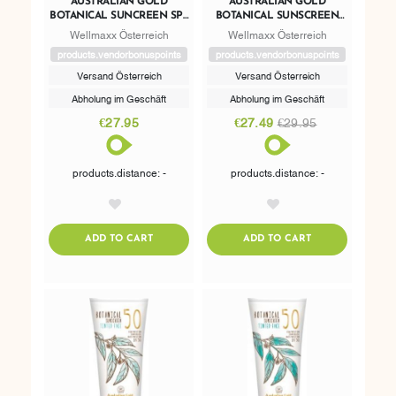
AUSTRALIAN GOLD
AUSTRALIAN GOLD
BOTANICAL SUNCREEN SPF
BOTANICAL SUNSCREEN
50 NATURAL SPRAY
SPF 50 TINTED FACE DARK
Wellmaxx Österreich
Wellmaxx Österreich
SKIN TONES
products.vendorbonuspoints
products.vendorbonuspoints
Versand Österreich
Versand Österreich
Abholung im Geschäft
Abholung im Geschäft
€27.95
€27.49
€29.95
products.distance: -
products.distance: -
AddToWishlist
AddToWishlist
ADDTOCART
ADDTOCART
ADD TO CART
ADD TO CART