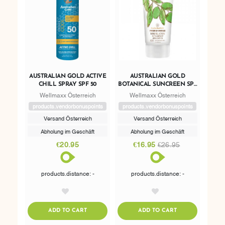
AUSTRALIAN GOLD ACTIVE
AUSTRALIAN GOLD
CHILL SPRAY SPF 50
BOTANICAL SUNCREEN SPF
15 MINERAL LOTION
Wellmaxx Österreich
Wellmaxx Österreich
products.vendorbonuspoints
products.vendorbonuspoints
Versand Österreich
Versand Österreich
Abholung im Geschäft
Abholung im Geschäft
€20.95
€16.95
€26.95
products.distance: -
products.distance: -
AddToWishlist
AddToWishlist
ADDTOCART
ADDTOCART
ADD TO CART
ADD TO CART