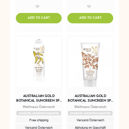
AddToWishlist
AddToWishlist
ADDTOCART
ADDTOCART
ADD TO CART
ADD TO CART
AUSTRALIAN GOLD
AUSTRALIAN GOLD
BOTANICAL SUNCREEN SPF
BOTANICAL SUNCREEN SPF
30 NATURAL SPRAY
50 MINERAL LOTION
Wellmaxx Österreich
Wellmaxx Österreich
products.vendorbonuspoints
products.vendorbonuspoints
Free shipping
Versand Österreich
Versand Österreich
Abholung im Geschäft