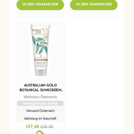
ADDTOCART
ADDTOCART
IN DEN WARENKORB
IN DEN WARENKORB
AUSTRALIAN GOLD
BOTANICAL SUNSCREEN
SPF 50 TINTED FACE
Wellmaxx Österreich
MEDIUM SKIN TONES
Heimatgroschen Artikel
Versand Österreich
Abholung im Geschäft
€27,49
€29,95