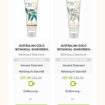
AUSTRALIAN GOLD
AUSTRALIAN GOLD
BOTANICAL SUNSCREEN
BOTANICAL SUNSCREEN
SPF 50 TINTED FACE DARK
SPF 50 TINTED FACE LIGHT
Wellmaxx Österreich
Wellmaxx Österreich
SKIN TONES
SKIN TONES
Heimatgroschen Artikel
Heimatgroschen Artikel
Versand Österreich
Versand Österreich
Abholung im Geschäft
Abholung im Geschäft
€27,49
€29,95
€27,49
€29,95
Entfernung: -
Entfernung: -
AddToWishlist
AddToWishlist