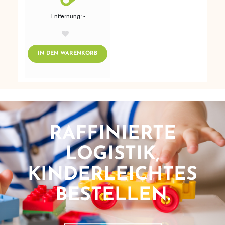
Entfernung: -
AddToWishlist
ADDTOCART
IN DEN WARENKORB
RAFFINIERTE
LOGISTIK,
KINDERLEICHTES
BESTELLEN.