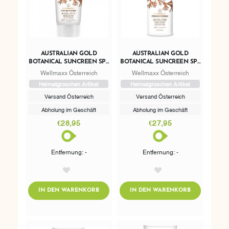
AUSTRALIAN GOLD
AUSTRALIAN GOLD
BOTANICAL SUNCREEN SPF
BOTANICAL SUNCREEN SPF
50 MINERAL LOTION
50 NATURAL SPRAY
Wellmaxx Österreich
Wellmaxx Österreich
Heimatgroschen Artikel
Heimatgroschen Artikel
Versand Österreich
Versand Österreich
Abholung im Geschäft
Abholung im Geschäft
€28,95
€27,95
Entfernung: -
Entfernung: -
AddToWishlist
AddToWishlist
ADDTOCART
ADDTOCART
IN DEN WARENKORB
IN DEN WARENKORB