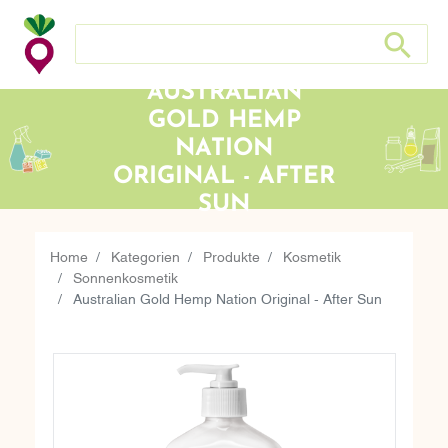
Suche nach: Zum Beispiel Wein, Fleisch, Keramik, Holz, e
Suche nach
AUSTRALIAN
GOLD HEMP
NATION
ORIGINAL - AFTER
SUN
Home
Kategorien
Produkte
Kosmetik
Sonnenkosmetik
Australian Gold Hemp Nation Original - After Sun