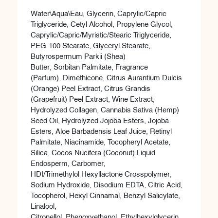
Water\Aqua\Eau, Glycerin, Caprylic/Capric
Triglyceride,
Cetyl
Alcohol, Propylene Glycol,
Caprylic/Capric/Myristic/Stearic Triglyceride,
PEG-100 Stearate, Glyceryl Stearate,
Butyrospermum
Parkii
(Shea)
Butter,
Sorbitan
Palmitate, Fragrance
(Parfum),
Dimethicone,
Citrus Aurantium Dulcis
(Orange) Peel Extract, Citrus Grandis
(Grapefruit) Peel Extract, Wine Extract,
Hydrolyzed Collagen, Cannabis Sativa (Hemp)
Seed Oil, Hydrolyzed Jojoba Esters, Jojoba
Esters, Aloe Barbadensis Leaf Juice, Retinyl
Palmitate, Niacinamide,
Tocopheryl
Acetate,
Silica, Cocos Nucifera (Coconut) Liquid
Endosperm, Carbomer,
HDI/
Trimethylol
Hexyllactone
Crosspolymer
,
Sodium Hydroxide, Disodium EDTA, Citric Acid,
Tocopherol, Hexyl Cinnamal, Benzyl Salicylate,
Linalool,
Citronellol
,
Phenoxyethanol,
Ethylhexylglycerin
,