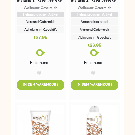
BOTANICAL SUNCREEN SPF
BOTANICAL SUNCREEN SPF
30 MINERAL LOTION
30 NATURAL SPRAY
Wellmaxx Österreich
Wellmaxx Österreich
Heimatgroschen Artikel
Heimatgroschen Artikel
Versand Österreich
Versandkostenfrei
Abholung im Geschäft
Versand Österreich
€27,95
Abholung im Geschäft
€26,95
Entfernung: -
Entfernung: -
AddToWishlist
AddToWishlist
ADDTOCART
ADDTOCART
IN DEN WARENKORB
IN DEN WARENKORB