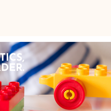
TICS,
DER.