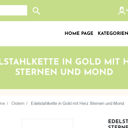
Search store
HOME PAGE
KATEGORIE
LSTAHLKETTE IN GOLD MIT 
STERNEN UND MOND
me
Ostern
Edelstahlkette in Gold mit Herz Sternen und Mond
EDELST
STERN