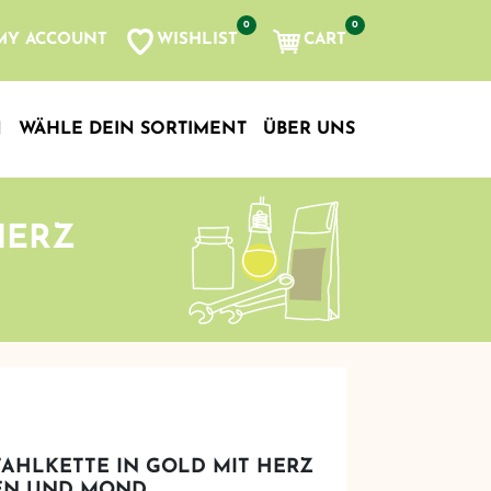
0
0
WISHLIST
CART
MY ACCOUNT
N
WÄHLE DEIN SORTIMENT
ÜBER UNS
HERZ
AHLKETTE IN GOLD MIT HERZ
EN UND MOND