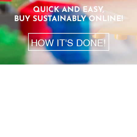
QUICK AND EASY,
BUY SUSTAINABLY ONLINE!
HOW IT'S DONE!