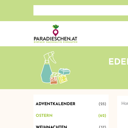
Search store
EDE
Ho
ADVENTKALENDER
(25)
OSTERN
(62)
WEIHNACHTEN
(37)