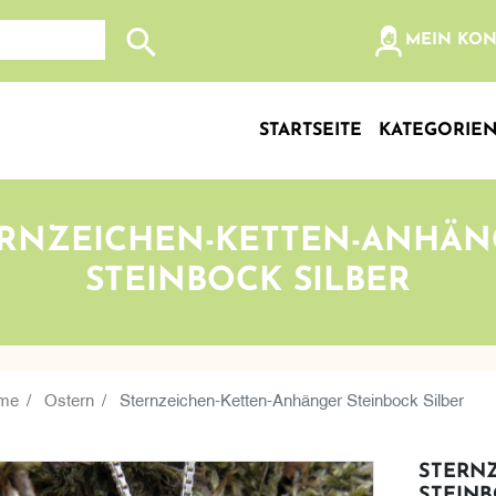
olz, etc...
MEIN KO
Suche nach: Zum Beispiel Wein, Fleisch, Keramik, Holz
STARTSEITE
KATEGORIE
ERNZEICHEN-KETTEN-ANHÄN
STEINBOCK SILBER
me
Ostern
Sternzeichen-Ketten-Anhänger Steinbock Silber
STERN
STEINB