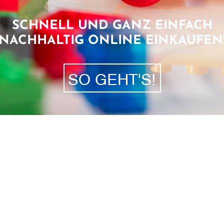
SCHNELL UND GANZ EINFACH
NACHHALTIG ONLINE EINKAUFEN
SO GEHT'S!