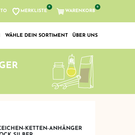
0
0
MERKLISTE
WARENKORB
NTO
, etc...
N
WÄHLE DEIN SORTIMENT
ÜBER UNS
GER
ZEICHEN-KETTEN-ANHÄNGER
OCK SILBER