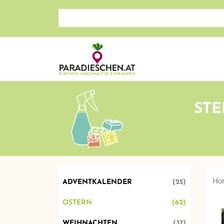
Suche nach: Zum Beispiel Wein, Fleisch, Keramik, H
ST
Ho
ADVENTKALENDER
(25)
OSTERN
(62)
WEIHNACHTEN
(37)