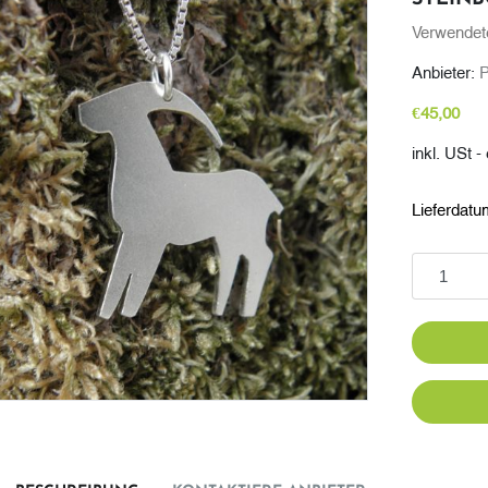
Verwendete
Anbieter:
P
€45,00
inkl. USt 
Lieferdatu
In den Wa