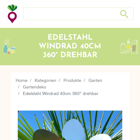
Search store
Search sto
EDELSTAHL
WINDRAD 40CM
360° DREHBAR
Home
Kategorien
Produkte
Garten
Gartendeko
Edelstahl Windrad 40cm 360° drehbar