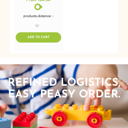
products.distance: -
AddToWishlist
ADDTOCART
ADD TO CART
REFINED LOGISTICS,
EASY PEASY ORDER.