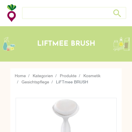
Suche nach: Zum Beispiel Wein, Fleisch, Keramik, Holz, e
Suche nach
LIFTMEE BRUSH
Home
Kategorien
Produkte
Kosmetik
Gesichtspflege
LiFTmee BRUSH