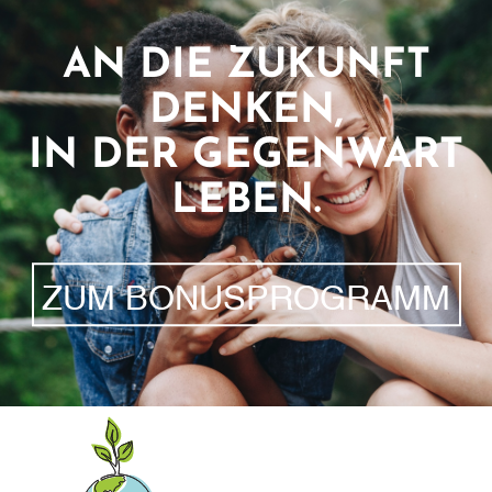
AN DIE ZUKUNFT
DENKEN,
IN DER GEGENWART
LEBEN.
ZUM BONUSPROGRAMM