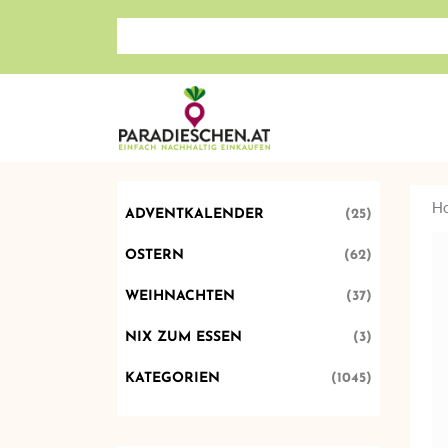
Suche nach: Zum Beispiel Wein, Fleisch, Keramik, H
H
ADVENTKALENDER
(25)
OSTERN
(62)
WEIHNACHTEN
(37)
NIX ZUM ESSEN
(3)
KATEGORIEN
(1045)