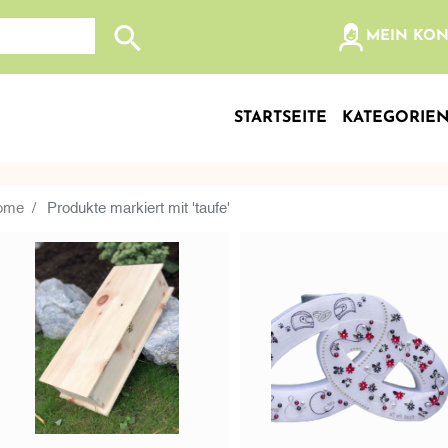
olz, etc...
MEIN KO
Suche nach: Zum Beispiel Wein, Fleisch, Keramik, Holz
STARTSEITE
KATEGORIE
ome
Produkte markiert mit 'taufe'