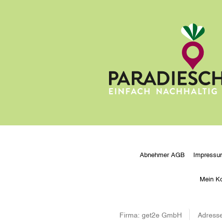
Abnehmer AGB
Impressu
Mein K
Firma:
get2e GmbH
Adresse