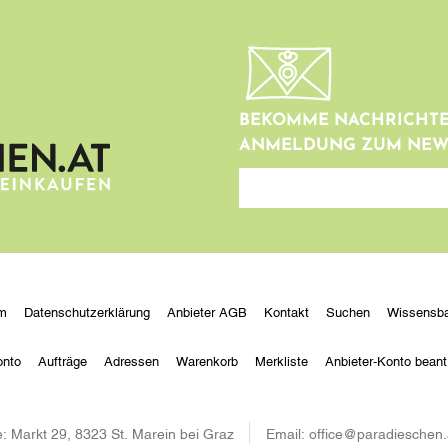
BEKOMME NACHRICHTE
ANMELDUNG ZUM NEW
newsletter
m
Datenschutzerklärung
Anbieter AGB
Kontakt
Suchen
Wissensba
onto
Aufträge
Adressen
Warenkorb
Merkliste
Anbieter-Konto beant
:
Markt 29, 8323 St. Marein bei Graz
Email:
office@paradieschen.