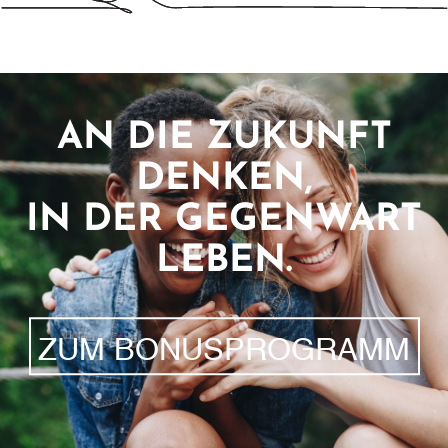
AN DIE ZUKUNFT
DENKEN,
IN DER GEGENWART
LEBEN.
ZUM BONUSPROGRAMM