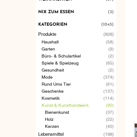
NIX ZUM ESSEN
(3)
KATEGORIEN
(1045)
Produkte
(828)
Haushalt
(58)
Garten
(9)
Büro- & Schulartikel
(2)
Spiele & Spielzeug
(65)
Gesundheit
(2)
Mode
(374)
Rund Ums Tier
(61)
Geschenke
(137)
Kosmetik
(114)
Kunst & Kunsthandwerk
(90)
Bienenkunst
(37)
Holz
(22)
Kerzen
(40)
Lebensmittel
(198)