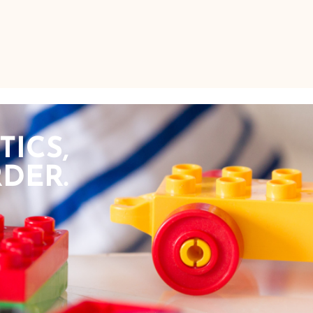
TICS,
DER.