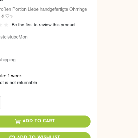
großen Portion Liebe handgefertigte Ohrringe
 🌷🤍✨
Be the first to review this product
stelstubeMoni
shipping
ate:
1 week
t is not returnable
ADD TO CART
ADD TO WISHLIST