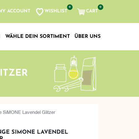
0
0
WISHLIST
CART
MY ACCOUNT
N
WÄHLE DEIN SORTIMENT
ÜBER UNS
ITZER
e SiMONE Lavendel Glitzer
NGE SIMONE LAVENDEL
R