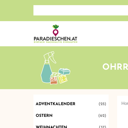
Search store
OHRR
Ho
ADVENTKALENDER
(25)
OSTERN
(62)
WEIHNACHTEN
(37)