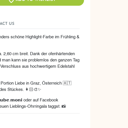
ACT US
onders schöne Highlight-Farbe im Frühling &
a. 2,60 cm breit. Dank der ofenhärtenden
und man kann sie problemlos den ganzen Tag
g-Verschluss aus hochwertigem Edelstahl
 Portion Liebe in Graz, Österreich 🇦🇹
jedes Stückes. 👩🏻‍🎨✨
𝘂𝗯𝗲.𝗺𝗼𝗻𝗶 oder auf Facebook
n neuen Lieblings-Ohrringala taggst. 📸