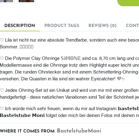
DESCRIPTION
PRODUCT TAGS
REVIEWS (0)
CONT
♡ Lila ist nicht nur eine absolute Trendfarbe, sondern auch eine bes
Sommer. ✌🏼🌷🤍✨
♡ Die Polymer Clay Ohrringe 𝕊𝕚𝕄𝕆ℕ𝔼 sind ca. 8,70 cm lang und c
Modelliermasse sind die Ohrringe trotz dem Highlight super leicht 
tragen. Die runden Ohrstecker sind mit einem Schmetterling-Ohrrin
versehen. Die Quasten in lila sind ein wahrer Eyecatcher! 💜✨
♡ Jedes Ohrring-Set ist ein Unikat und wird von mir mit einer großen
handgefertigt - diese natürlichen Variationen sind Teil der Schönheit 
♡ Ich würde mich sehr freuen, wenn du mir auf Instagram 𝗯𝗮𝘀𝘁𝗲𝗹𝘀𝘁
𝗕𝗮𝘀𝘁𝗲𝗹𝘀𝘁𝘂𝗯𝗲 𝗠𝗼𝗻𝗶 folgst oder mich bei deinen Fotos mit deine
BastelstubeMoni
WHERE IT COMES FROM: