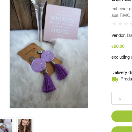
mit einer 
aus FiMO.
Vendor:
Ba
€20.00
excluding
Delivery d
Produc
Add to cart