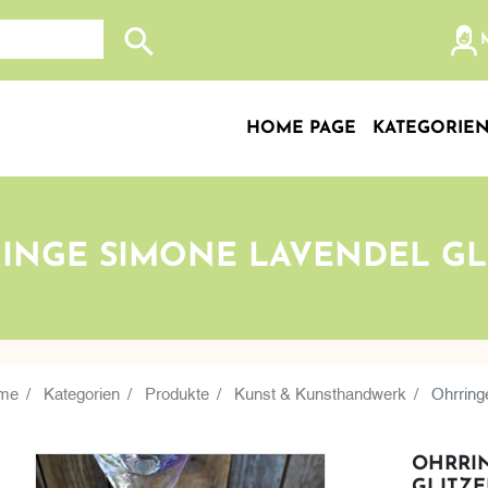
Search store
HOME PAGE
KATEGORIE
INGE SIMONE LAVENDEL GL
me
Kategorien
Produkte
Kunst & Kunsthandwerk
Ohrring
OHRRI
GLITZE