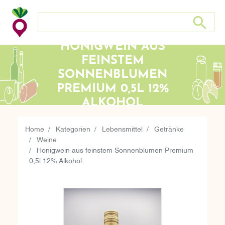
Suche nach: Zum Beispiel Wein, Fleisch, Keramik, Holz, e
Suche nach
HONIGWEIN AUS
FEINSTEM
SONNENBLUMEN
PREMIUM 0,5L 12%
ALKOHOL
Home
Kategorien
Lebensmittel
Getränke
Weine
Honigwein aus feinstem Sonnenblumen Premium
0,5l 12% Alkohol