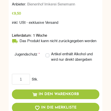
Anbieter:
Bienenhof Imkerei Senemann
€9,50
inkl. USt - exklusive Versand
Lieferdatum:
1 Woche
Das Produkt kann nicht zurückgegeben werden
Artikel enthält Alkohol und wird nur d
Artikel enthält Alkohol und
Jugendschutz
*
wird nur direkt übergeben
In den Warenkorb
Stk.
IN DEN WARENKORB
IN DIE MERKLISTE