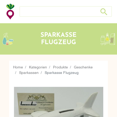
Search store
Search sto
SPARKASSE
FLUGZEUG
Home
Kategorien
Produkte
Geschenke
Sparkassen
Sparkasse Flugzeug